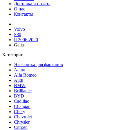
Доставка и оплата
О нас
Контакты
Volvo
S80
II 2006-2020
Galia
Категории
Электрика для фаркопов
Acura
Alfa Romeo
Audi
BMW
Brilliance
BYD
Cadillac
Changan
Chery
Chevrolet
Chrysler
Citroen