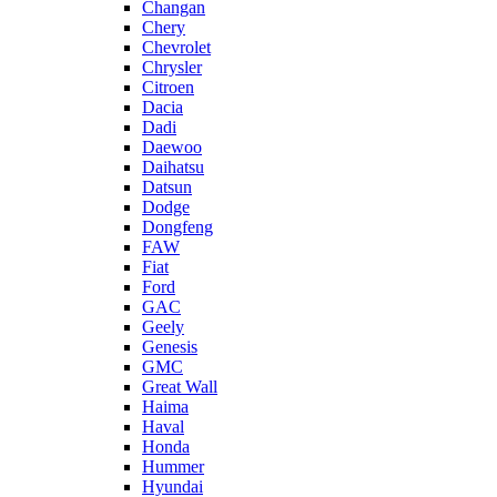
Changan
Chery
Chevrolet
Chrysler
Citroen
Dacia
Dadi
Daewoo
Daihatsu
Datsun
Dodge
Dongfeng
FAW
Fiat
Ford
GAC
Geely
Genesis
GMC
Great Wall
Haima
Haval
Honda
Hummer
Hyundai