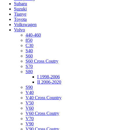
Subaru
Suzuki
Tianye
Toyota
Volkswagen
Volvo
440-460
850
C30
S40
S60
S60 Cross Coutry
S70
S80
I 1998-2006
II 2006-2020
S90
V40
V40 Cross Country
V50
V60
V60 Cross Coutry
V70
V90
V90 Cross Coutry