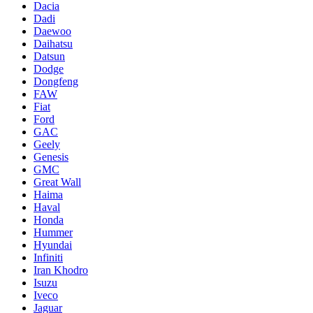
Dacia
Dadi
Daewoo
Daihatsu
Datsun
Dodge
Dongfeng
FAW
Fiat
Ford
GAC
Geely
Genesis
GMC
Great Wall
Haima
Haval
Honda
Hummer
Hyundai
Infiniti
Iran Khodro
Isuzu
Iveco
Jaguar