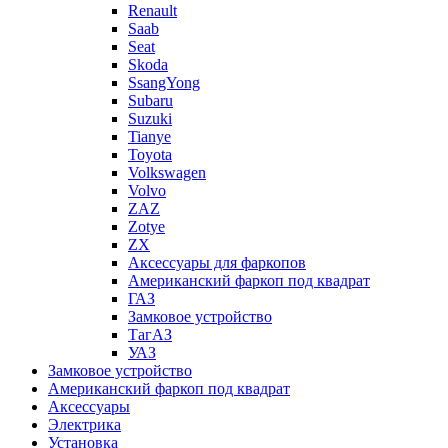
Renault
Saab
Seat
Skoda
SsangYong
Subaru
Suzuki
Tianye
Toyota
Volkswagen
Volvo
ZAZ
Zotye
ZX
Аксессуары для фаркопов
Американский фаркоп под квадрат
ГАЗ
Замковое устройство
ТагАЗ
УАЗ
Замковое устройство
Американский фаркоп под квадрат
Аксессуары
Электрика
Установка