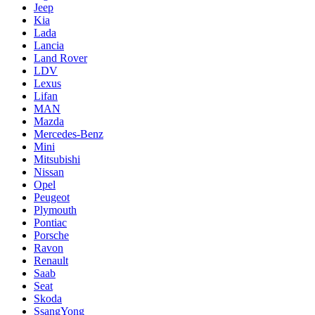
Jeep
Kia
Lada
Lancia
Land Rover
LDV
Lexus
Lifan
MAN
Mazda
Mercedes-Benz
Mini
Mitsubishi
Nissan
Opel
Peugeot
Plymouth
Pontiac
Porsche
Ravon
Renault
Saab
Seat
Skoda
SsangYong