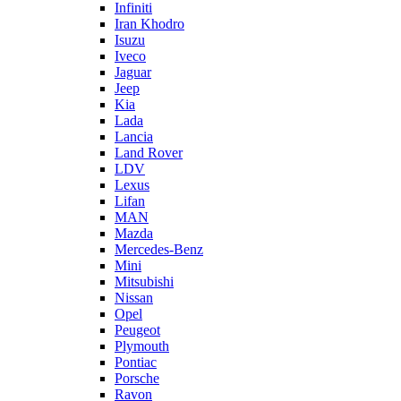
Infiniti
Iran Khodro
Isuzu
Iveco
Jaguar
Jeep
Kia
Lada
Lancia
Land Rover
LDV
Lexus
Lifan
MAN
Mazda
Mercedes-Benz
Mini
Mitsubishi
Nissan
Opel
Peugeot
Plymouth
Pontiac
Porsche
Ravon