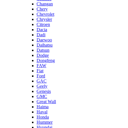
Changan
Chery
Chevrolet
Chrysler
Citroen
Dacia
Dadi
Daewoo
Daihatsu
Datsun
Dodge
Dongfeng
FAW
Fiat
Ford
GAC
Geely
Genesis
GMC
Great Wall
Haima
Haval
Honda
Hummer
Hyundai