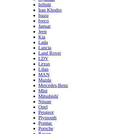
Infiniti
Iran Khodro
Isuzu
Iveco
Jaguar
Jeep
Kia
Lada
Lancia
Land Rover
LDV
Lexus
Lifan
MAN
Mazda
Mercedes-Benz
Mini
Mitsubishi
Nissan
Opel
Peugeot
Plymouth
Pontiac
Porsche
Ravon