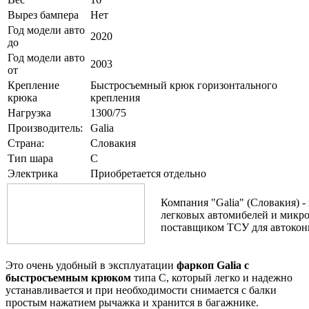
Вырез бампера
Нет
Год модели авто
2020
до
Год модели авто
2003
от
Крепление
Быстросъемный крюк горизонтального
крюка
крепления
Нагрузка
1300/75
Производитель:
Galia
Страна:
Словакия
Тип шара
C
Электрика
Приобретается отдельно
Компания "Galia" (Словакия) 
легковых автомибелей и микро
поставщиком ТСУ для автоконце
Это очень удобный в эксплуатации
фаркоп Galia с
быстросъемным крюком
типа С, который легко и надежно
устанавливается и при необходимости снимается с балки
простым нажатием рычажка и хранится в багажнике.