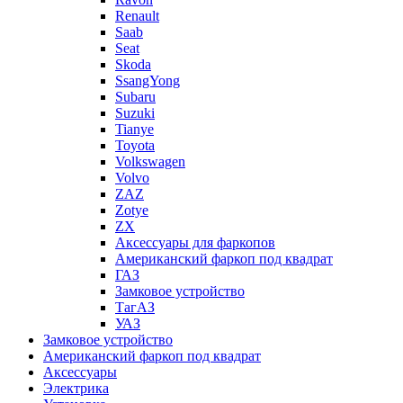
Renault
Saab
Seat
Skoda
SsangYong
Subaru
Suzuki
Tianye
Toyota
Volkswagen
Volvo
ZAZ
Zotye
ZX
Аксессуары для фаркопов
Американский фаркоп под квадрат
ГАЗ
Замковое устройство
ТагАЗ
УАЗ
Замковое устройство
Американский фаркоп под квадрат
Аксессуары
Электрика