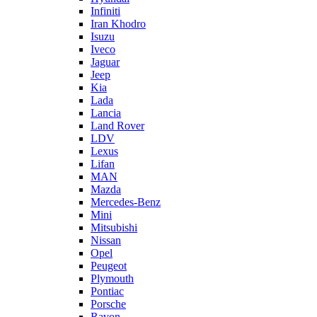
Infiniti
Iran Khodro
Isuzu
Iveco
Jaguar
Jeep
Kia
Lada
Lancia
Land Rover
LDV
Lexus
Lifan
MAN
Mazda
Mercedes-Benz
Mini
Mitsubishi
Nissan
Opel
Peugeot
Plymouth
Pontiac
Porsche
Ravon