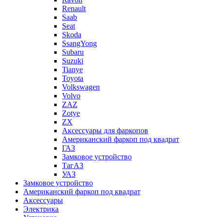
Renault
Saab
Seat
Skoda
SsangYong
Subaru
Suzuki
Tianye
Toyota
Volkswagen
Volvo
ZAZ
Zotye
ZX
Аксессуары для фаркопов
Американский фаркоп под квадрат
ГАЗ
Замковое устройство
ТагАЗ
УАЗ
Замковое устройство
Американский фаркоп под квадрат
Аксессуары
Электрика