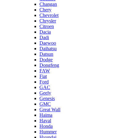
Changan
Chery
Chevrolet
Chrysler
Citroen
Dacia
Dadi
Daewoo
Daihatsu
Datsun
Dodge
Dongfeng
FAW
Fiat
Ford
GAC
Geely
Genesis
GMC
Great Wall
Haima
Haval
Honda
Hummer
Hyundai