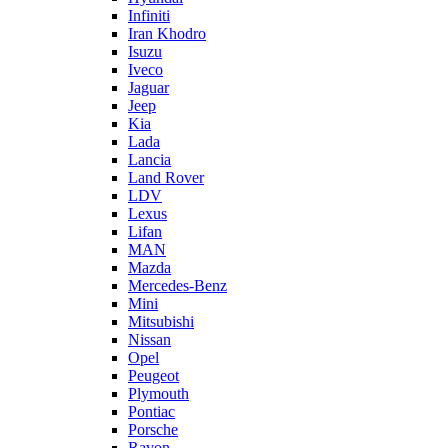
Infiniti
Iran Khodro
Isuzu
Iveco
Jaguar
Jeep
Kia
Lada
Lancia
Land Rover
LDV
Lexus
Lifan
MAN
Mazda
Mercedes-Benz
Mini
Mitsubishi
Nissan
Opel
Peugeot
Plymouth
Pontiac
Porsche
Ravon