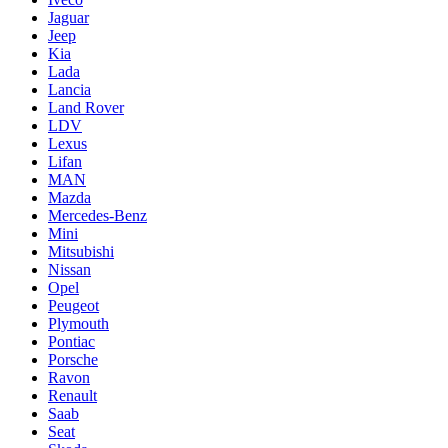
Jaguar
Jeep
Kia
Lada
Lancia
Land Rover
LDV
Lexus
Lifan
MAN
Mazda
Mercedes-Benz
Mini
Mitsubishi
Nissan
Opel
Peugeot
Plymouth
Pontiac
Porsche
Ravon
Renault
Saab
Seat