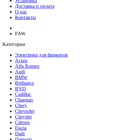
Установка
Доставка и оплата
О нас
Контакты
FAW
Категории
Электрика для фаркопов
Acura
Alfa Romeo
Audi
BMW
Brilliance
BYD
Cadillac
Changan
Chery
Chevrolet
Chrysler
Citroen
Dacia
Dadi
Daewoo