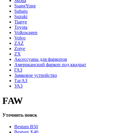
Skoda
SsangYong
Subaru
Suzuki
Tianye
Toyota
Volkswagen
Volvo
ZAZ
Zotye
ZX
Аксессуары для фаркопов
Американский фаркоп под квадрат
ГАЗ
Замковое устройство
ТагАЗ
УАЗ
FAW
Уточнить поиск
Besturn B50
Besturn X40