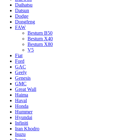
Daihatsu
Datsun
Dodge
Dongfeng
FAW
Besturn B50
Besturn X40
Besturn X80
V5
Fiat
Ford
GAC
Geely
Genesis
GMC
Great Wall
Haima
Haval
Honda
Hummer
Hyundai
Infiniti
Iran Khodro
Isuzu
Iveco