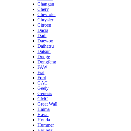
Changan
Chery
Chevrolet
Chrysler
Citroen
Dacia
Dadi
Daewoo
Daihatsu
Datsun
Dodge
Dongfeng
FAW
Fiat
Ford
GAC
Geely
Genesis
GMC
Great Wall
Haima
Haval
Honda
Hummer
Hyundai