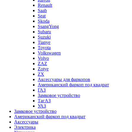
Renault
Saab
Seat
Skoda
SsangYong
Subaru
Suzuki
Tianye
Toyota
Volkswagen
Volvo
ZAZ
Zotye
ZX
Аксессуары для фаркопов
Американский фаркоп под квадрат
ГАЗ
Замковое устройство
ТагАЗ
УАЗ
Замковое устройство
Американский фаркоп под квадрат
Аксессуары
Электрика