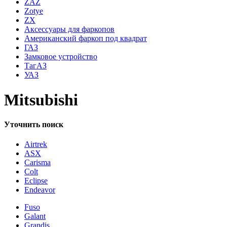
ZAZ
Zotye
ZX
Аксессуары для фаркопов
Американский фаркоп под квадрат
ГАЗ
Замковое устройство
ТагАЗ
УАЗ
Mitsubishi
Уточнить поиск
Airtrek
ASX
Carisma
Colt
Eclipse
Endeavor
Fuso
Galant
Grandis