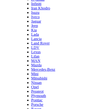
Infiniti
Iran Khodro
Isuzu
Iveco
Jaguar
Jeep
Kia
Lada
Lancia
Land Rover
LDV
Lexus
Lifan
MAN
Mazda
Mercedes-Benz
Mini
Mitsubishi
Nissan
Opel
Peugeot
Plymouth
Pontiac
Porsche
Ravon