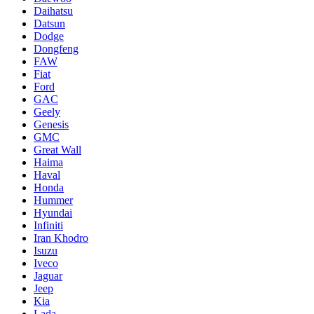
Daihatsu
Datsun
Dodge
Dongfeng
FAW
Fiat
Ford
GAC
Geely
Genesis
GMC
Great Wall
Haima
Haval
Honda
Hummer
Hyundai
Infiniti
Iran Khodro
Isuzu
Iveco
Jaguar
Jeep
Kia
Lada