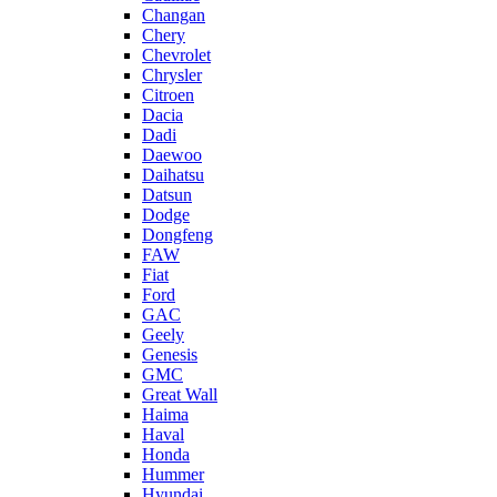
Changan
Chery
Chevrolet
Chrysler
Citroen
Dacia
Dadi
Daewoo
Daihatsu
Datsun
Dodge
Dongfeng
FAW
Fiat
Ford
GAC
Geely
Genesis
GMC
Great Wall
Haima
Haval
Honda
Hummer
Hyundai