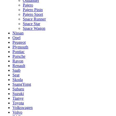
Outlander
Pajero
Pajero Pinin
Pajero Sport
Space Runner
Space Star
Space Wagon
Nissan
Opel
Peugeot
Plymouth
Pontiac
Porsche
Ravon
Renault
Saab
Seat
Skoda
SsangYong
Subaru
Suzuki
Tianye
Toyota
Volkswagen
Volvo