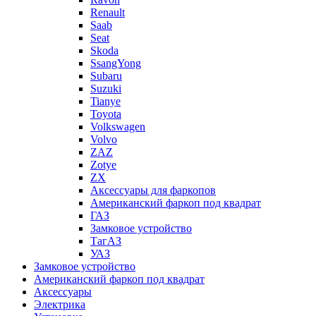
Renault
Saab
Seat
Skoda
SsangYong
Subaru
Suzuki
Tianye
Toyota
Volkswagen
Volvo
ZAZ
Zotye
ZX
Аксессуары для фаркопов
Американский фаркоп под квадрат
ГАЗ
Замковое устройство
ТагАЗ
УАЗ
Замковое устройство
Американский фаркоп под квадрат
Аксессуары
Электрика