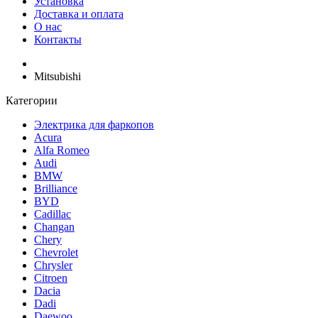
Установка
Доставка и оплата
О нас
Контакты
Mitsubishi
Категории
Электрика для фаркопов
Acura
Alfa Romeo
Audi
BMW
Brilliance
BYD
Cadillac
Changan
Chery
Chevrolet
Chrysler
Citroen
Dacia
Dadi
Daewoo