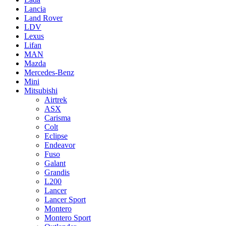
Lancia
Land Rover
LDV
Lexus
Lifan
MAN
Mazda
Mercedes-Benz
Mini
Mitsubishi
Airtrek
ASX
Carisma
Colt
Eclipse
Endeavor
Fuso
Galant
Grandis
L200
Lancer
Lancer Sport
Montero
Montero Sport