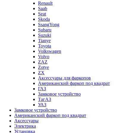
Renault
Saab
Seat
Skoda
SsangYong
Subaru
Suzuki
Tianye
Toyota
Volkswagen
Volvo
ZAZ
Zotye
ZX
Аксессуары для фаркопов
Американский фаркоп под квадрат
ГАЗ
Замковое устройство
ТагАЗ
УАЗ
Замковое устройство
Американский фаркоп под квадрат
Аксессуары
Электрика
Установка