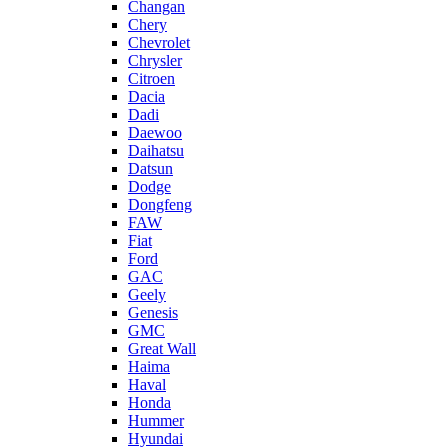
Changan
Chery
Chevrolet
Chrysler
Citroen
Dacia
Dadi
Daewoo
Daihatsu
Datsun
Dodge
Dongfeng
FAW
Fiat
Ford
GAC
Geely
Genesis
GMC
Great Wall
Haima
Haval
Honda
Hummer
Hyundai