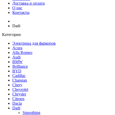
Доставка и оплата
О нас
Контакты
Dadi
Категории
Электрика для фаркопов
Acura
Alfa Romeo
Audi
BMW
Brilliance
BYD
Cadillac
Changan
Chery
Chevrolet
Chrysler
Citroen
Dacia
Dadi
Smoothing