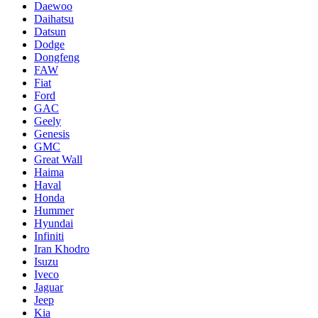
Daewoo
Daihatsu
Datsun
Dodge
Dongfeng
FAW
Fiat
Ford
GAC
Geely
Genesis
GMC
Great Wall
Haima
Haval
Honda
Hummer
Hyundai
Infiniti
Iran Khodro
Isuzu
Iveco
Jaguar
Jeep
Kia