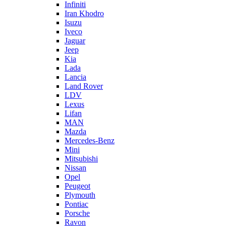
Infiniti
Iran Khodro
Isuzu
Iveco
Jaguar
Jeep
Kia
Lada
Lancia
Land Rover
LDV
Lexus
Lifan
MAN
Mazda
Mercedes-Benz
Mini
Mitsubishi
Nissan
Opel
Peugeot
Plymouth
Pontiac
Porsche
Ravon