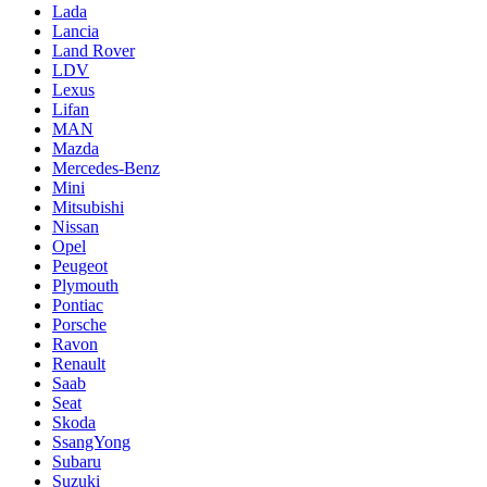
Lada
Lancia
Land Rover
LDV
Lexus
Lifan
MAN
Mazda
Mercedes-Benz
Mini
Mitsubishi
Nissan
Opel
Peugeot
Plymouth
Pontiac
Porsche
Ravon
Renault
Saab
Seat
Skoda
SsangYong
Subaru
Suzuki