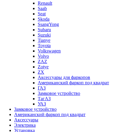
Renault
Saab
Seat
Skoda
SsangYong
Subaru
Suzuki
Tianye
Toyota
Volkswagen
Volvo
ZAZ
Zotye
ZX
Аксессуары для фаркопов
Американский фаркоп под квадрат
ГАЗ
Замковое устройство
ТагАЗ
УАЗ
Замковое устройство
Американский фаркоп под квадрат
Аксессуары
Электрика
Установка