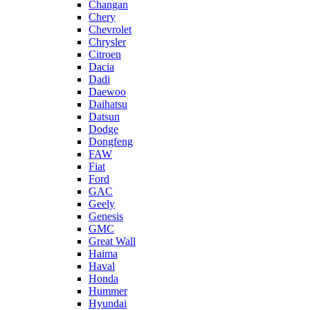
Changan
Chery
Chevrolet
Chrysler
Citroen
Dacia
Dadi
Daewoo
Daihatsu
Datsun
Dodge
Dongfeng
FAW
Fiat
Ford
GAC
Geely
Genesis
GMC
Great Wall
Haima
Haval
Honda
Hummer
Hyundai