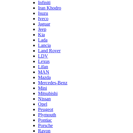
Infiniti
Iran Khodro
Isuzu
Iveco
Jaguar
Jeep
Kia
Lada
Lancia
Land Rover
LDV
Lexus
Lifan
MAN
Mazda
Mercedes-Benz
Mini
Mitsubishi
Nissan
Opel
Peugeot
Plymouth
Pontiac
Porsche
Ravon