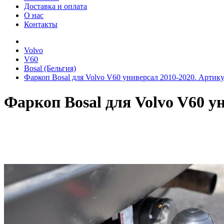
Доставка и оплата
О нас
Контакты
Volvo
V60
Bosal (Бельгия)
Фаркоп Bosal для Volvo V60 универсал 2010-2020. Артику
Фаркоп Bosal для Volvo V60 у