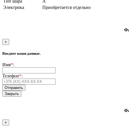
Тип шара
A
Электрика
Приобретается отдельно
Фа
×
Введите ваши данные.
Имя
*
:
Телефон
*
:
Закрыть
Фа
×