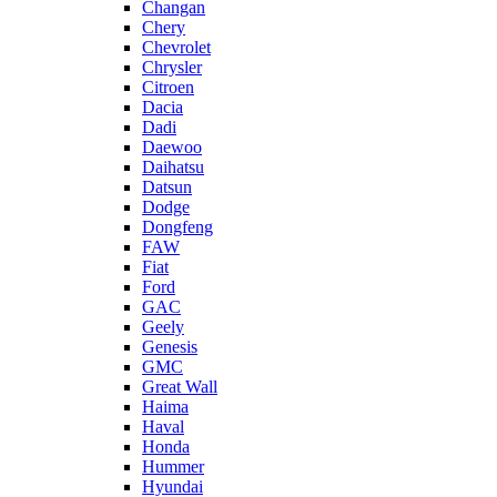
Changan
Chery
Chevrolet
Chrysler
Citroen
Dacia
Dadi
Daewoo
Daihatsu
Datsun
Dodge
Dongfeng
FAW
Fiat
Ford
GAC
Geely
Genesis
GMC
Great Wall
Haima
Haval
Honda
Hummer
Hyundai