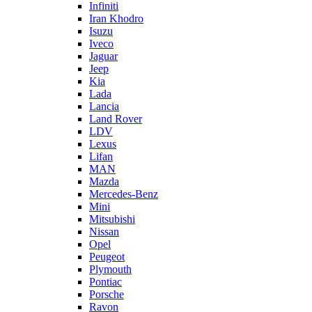
Infiniti
Iran Khodro
Isuzu
Iveco
Jaguar
Jeep
Kia
Lada
Lancia
Land Rover
LDV
Lexus
Lifan
MAN
Mazda
Mercedes-Benz
Mini
Mitsubishi
Nissan
Opel
Peugeot
Plymouth
Pontiac
Porsche
Ravon