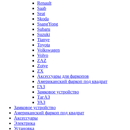
Renault
Saab
Seat
Skoda
SsangYong
Subaru
Suzuki
Tianye
Toyota
Volkswagen
Volvo
ZAZ
Zotye
ZX
Аксессуары для фаркопов
Американский фаркоп под квадрат
ГАЗ
Замковое устройство
ТагАЗ
УАЗ
Замковое устройство
Американский фаркоп под квадрат
Аксессуары
Электрика
Установка