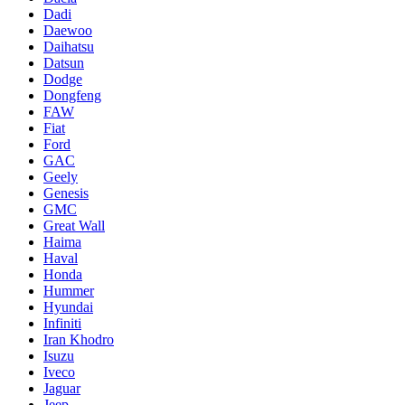
Dadi
Daewoo
Daihatsu
Datsun
Dodge
Dongfeng
FAW
Fiat
Ford
GAC
Geely
Genesis
GMC
Great Wall
Haima
Haval
Honda
Hummer
Hyundai
Infiniti
Iran Khodro
Isuzu
Iveco
Jaguar
Jeep