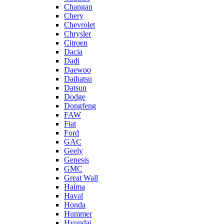
Changan
Chery
Chevrolet
Chrysler
Citroen
Dacia
Dadi
Daewoo
Daihatsu
Datsun
Dodge
Dongfeng
FAW
Fiat
Ford
GAC
Geely
Genesis
GMC
Great Wall
Haima
Haval
Honda
Hummer
Hyundai