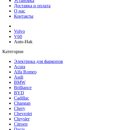
Установка
Доставка и оплата
О нас
Контакты
Volvo
V60
Auto-Hak
Категории
Электрика для фаркопов
Acura
Alfa Romeo
Audi
BMW
Brilliance
BYD
Cadillac
Changan
Chery
Chevrolet
Chrysler
Citroen
Dacia