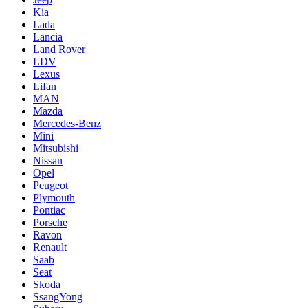
Kia
Lada
Lancia
Land Rover
LDV
Lexus
Lifan
MAN
Mazda
Mercedes-Benz
Mini
Mitsubishi
Nissan
Opel
Peugeot
Plymouth
Pontiac
Porsche
Ravon
Renault
Saab
Seat
Skoda
SsangYong