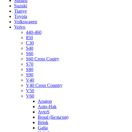
Subaru
Suzuki
Tianye
Toyota
Volkswagen
Volvo
440-460
850
C30
S40
S60
S60 Cross Coutry
S70
S80
S90
V40
V40 Cross Country
V50
V60
Aragon
Auto-Hak
AvtoS
Bosal (Бельгия)
Brink
Galia