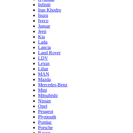
Infiniti
Iran Khodro
Isuzu
Iveco
Jaguar
Jeep
Kia
Lada
Lancia
Land Rover
LDV
Lexus
Lifan
MAN
Mazda
Mercedes-Benz
Mini
Mitsubishi
Nissan
Opel
Peugeot
Plymouth
Pontiac
Porsche
Ravon