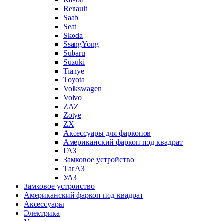
Renault
Saab
Seat
Skoda
SsangYong
Subaru
Suzuki
Tianye
Toyota
Volkswagen
Volvo
ZAZ
Zotye
ZX
Аксессуары для фаркопов
Американский фаркоп под квадрат
ГАЗ
Замковое устройство
ТагАЗ
УАЗ
Замковое устройство
Американский фаркоп под квадрат
Аксессуары
Электрика