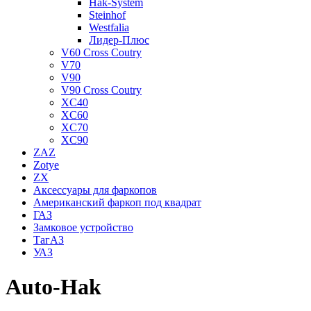
Hak-System
Steinhof
Westfalia
Лидер-Плюс
V60 Cross Coutry
V70
V90
V90 Cross Coutry
XC40
XC60
XC70
XC90
ZAZ
Zotye
ZX
Аксессуары для фаркопов
Американский фаркоп под квадрат
ГАЗ
Замковое устройство
ТагАЗ
УАЗ
Auto-Hak