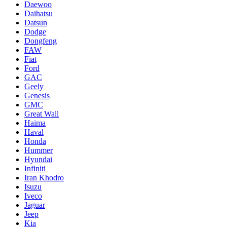
Daewoo
Daihatsu
Datsun
Dodge
Dongfeng
FAW
Fiat
Ford
GAC
Geely
Genesis
GMC
Great Wall
Haima
Haval
Honda
Hummer
Hyundai
Infiniti
Iran Khodro
Isuzu
Iveco
Jaguar
Jeep
Kia