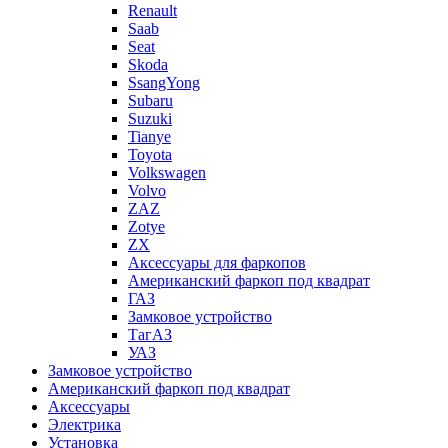
Renault
Saab
Seat
Skoda
SsangYong
Subaru
Suzuki
Tianye
Toyota
Volkswagen
Volvo
ZAZ
Zotye
ZX
Аксессуары для фаркопов
Американский фаркоп под квадрат
ГАЗ
Замковое устройство
ТагАЗ
УАЗ
Замковое устройство
Американский фаркоп под квадрат
Аксессуары
Электрика
Установка