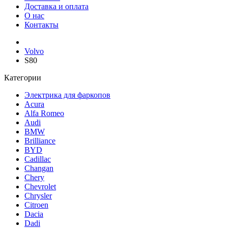
Доставка и оплата
О нас
Контакты
Volvo
S80
Категории
Электрика для фаркопов
Acura
Alfa Romeo
Audi
BMW
Brilliance
BYD
Cadillac
Changan
Chery
Chevrolet
Chrysler
Citroen
Dacia
Dadi