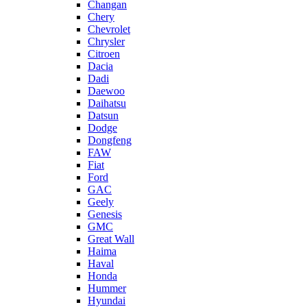
Changan
Chery
Chevrolet
Chrysler
Citroen
Dacia
Dadi
Daewoo
Daihatsu
Datsun
Dodge
Dongfeng
FAW
Fiat
Ford
GAC
Geely
Genesis
GMC
Great Wall
Haima
Haval
Honda
Hummer
Hyundai