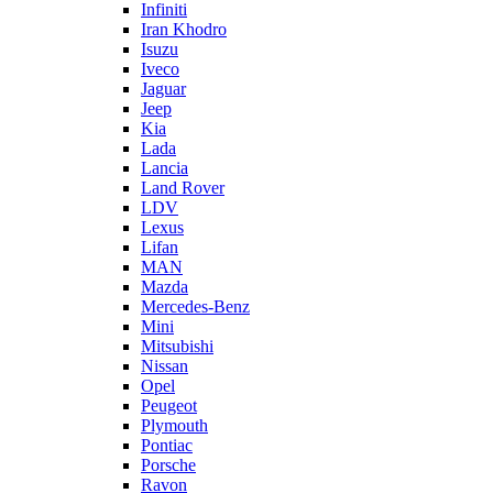
Infiniti
Iran Khodro
Isuzu
Iveco
Jaguar
Jeep
Kia
Lada
Lancia
Land Rover
LDV
Lexus
Lifan
MAN
Mazda
Mercedes-Benz
Mini
Mitsubishi
Nissan
Opel
Peugeot
Plymouth
Pontiac
Porsche
Ravon