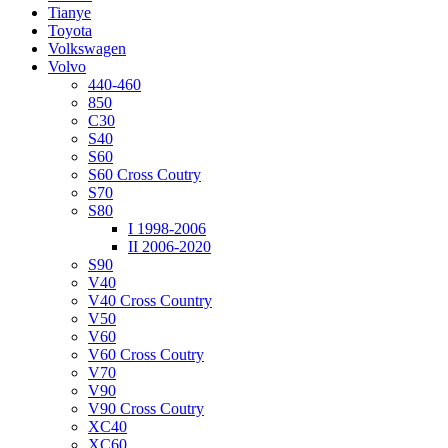
Tianye
Toyota
Volkswagen
Volvo
440-460
850
C30
S40
S60
S60 Cross Coutry
S70
S80
I 1998-2006
II 2006-2020
S90
V40
V40 Cross Country
V50
V60
V60 Cross Coutry
V70
V90
V90 Cross Coutry
XC40
XC60