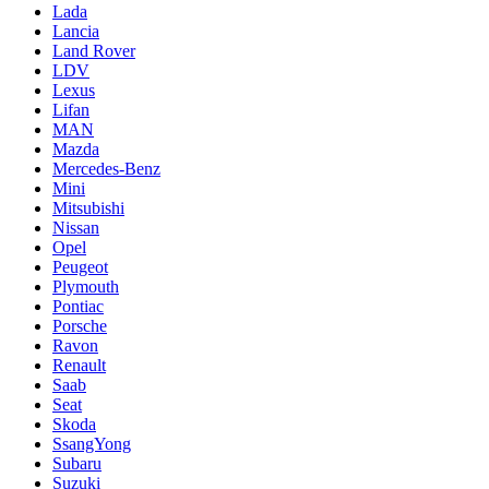
Lada
Lancia
Land Rover
LDV
Lexus
Lifan
MAN
Mazda
Mercedes-Benz
Mini
Mitsubishi
Nissan
Opel
Peugeot
Plymouth
Pontiac
Porsche
Ravon
Renault
Saab
Seat
Skoda
SsangYong
Subaru
Suzuki