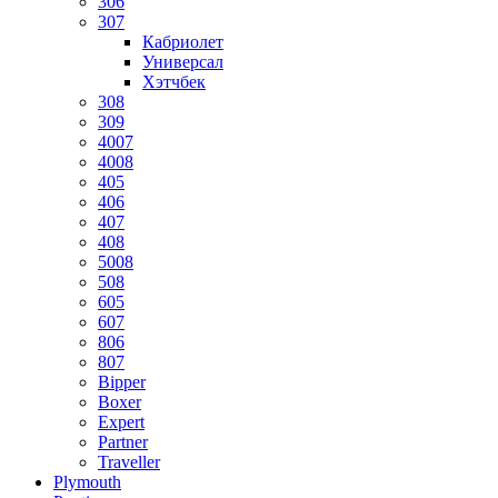
306
307
Кабриолет
Универсал
Хэтчбек
308
309
4007
4008
405
406
407
408
5008
508
605
607
806
807
Bipper
Boxer
Expert
Partner
Traveller
Plymouth