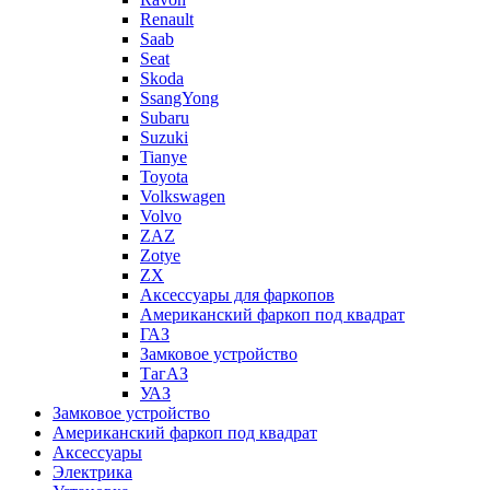
Renault
Saab
Seat
Skoda
SsangYong
Subaru
Suzuki
Tianye
Toyota
Volkswagen
Volvo
ZAZ
Zotye
ZX
Аксессуары для фаркопов
Американский фаркоп под квадрат
ГАЗ
Замковое устройство
ТагАЗ
УАЗ
Замковое устройство
Американский фаркоп под квадрат
Аксессуары
Электрика