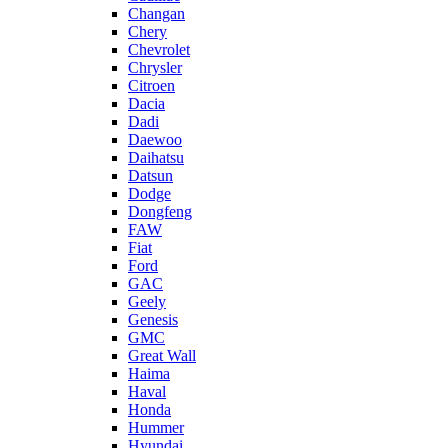
Changan
Chery
Chevrolet
Chrysler
Citroen
Dacia
Dadi
Daewoo
Daihatsu
Datsun
Dodge
Dongfeng
FAW
Fiat
Ford
GAC
Geely
Genesis
GMC
Great Wall
Haima
Haval
Honda
Hummer
Hyundai