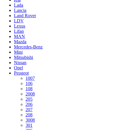
Lada
Lancia
Land Rover
LDV
Lexus
Lifan
MAN
Mazda
Mercedes-Benz
Mini
Mitsubishi
Nissan
Opel
Peugeot
1007
106
108
2008
205
206
207
208
3008
301