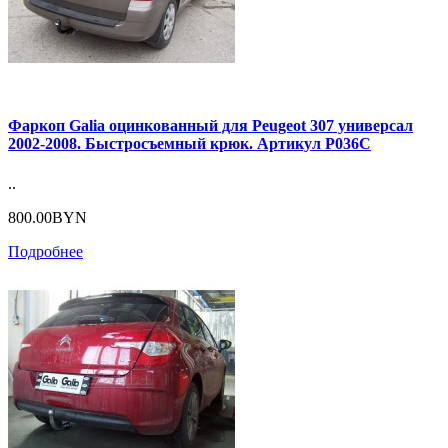
Фаркоп Galia оцинкованный для Peugeot 307 универсал
2002-2008. Быстросъемный крюк. Артикул P036C
..
800.00BYN
Подробнее