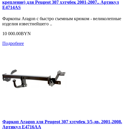
крепление) для Peugeot 307 хэтчбек 2001-2007.. Артикул
E4714AS
Фаркопы Aragon с быстро съемным крюком - великолепные
изделия известнейшего ..
10 000.00BYN
Подробнее
Фаркоп Aragon для Peugeot 307 хэтчбек 3/5-дв. 2001-2008.
Артикул E4716AA