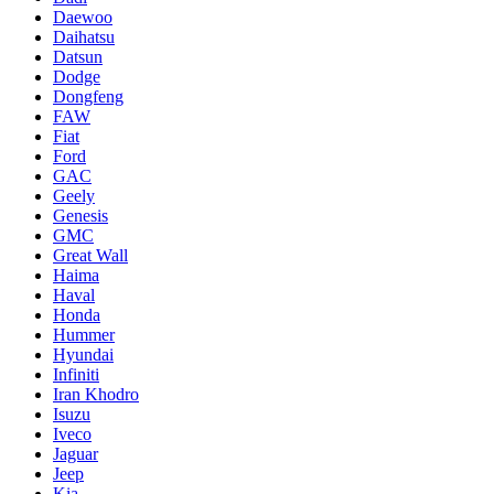
Daewoo
Daihatsu
Datsun
Dodge
Dongfeng
FAW
Fiat
Ford
GAC
Geely
Genesis
GMC
Great Wall
Haima
Haval
Honda
Hummer
Hyundai
Infiniti
Iran Khodro
Isuzu
Iveco
Jaguar
Jeep
Kia