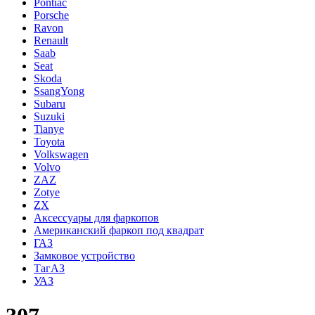
Pontiac
Porsche
Ravon
Renault
Saab
Seat
Skoda
SsangYong
Subaru
Suzuki
Tianye
Toyota
Volkswagen
Volvo
ZAZ
Zotye
ZX
Аксессуары для фаркопов
Американский фаркоп под квадрат
ГАЗ
Замковое устройство
ТагАЗ
УАЗ