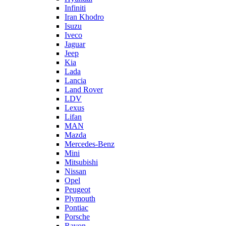
Infiniti
Iran Khodro
Isuzu
Iveco
Jaguar
Jeep
Kia
Lada
Lancia
Land Rover
LDV
Lexus
Lifan
MAN
Mazda
Mercedes-Benz
Mini
Mitsubishi
Nissan
Opel
Peugeot
Plymouth
Pontiac
Porsche
Ravon