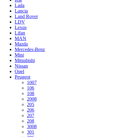
Lada
Lancia
Land Rover
LDV
Lexus
Lifan
MAN
Mazda
Mercedes-Benz
Mini
Mitsubishi
Nissan
Opel
Peugeot
1007
106
108
2008
205
206
207
208
3008
301