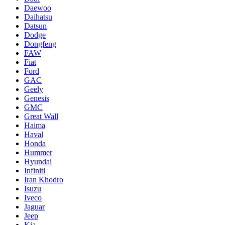
Daewoo
Daihatsu
Datsun
Dodge
Dongfeng
FAW
Fiat
Ford
GAC
Geely
Genesis
GMC
Great Wall
Haima
Haval
Honda
Hummer
Hyundai
Infiniti
Iran Khodro
Isuzu
Iveco
Jaguar
Jeep
Kia