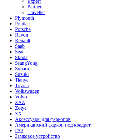
Expert
Partner
Traveller
Plymouth
Pontiac
Porsche
Ravon
Renault
Saab
Seat
Skoda
SsangYong
Subaru
Suzuki
Tianye
Toyota
Volkswagen
Volvo
ZAZ
Zotye
ZX
Аксессуары для фаркопов
Американский фаркоп под квадрат
ГАЗ
Замковое устройство