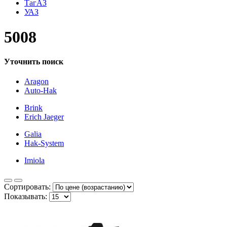
ТагАЗ
УАЗ
5008
Уточнить поиск
Aragon
Auto-Hak
Brink
Erich Jaeger
Galia
Hak-System
Imiola
Сортировать:
Показывать: