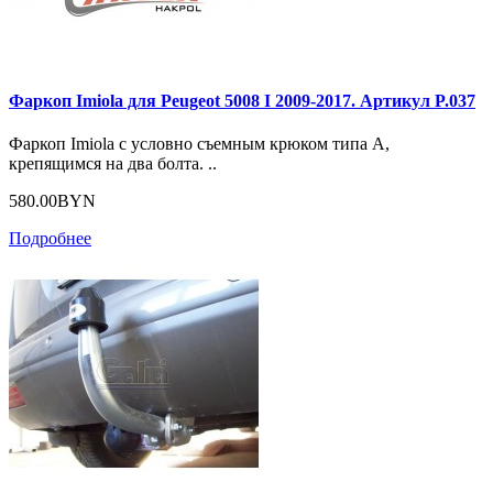
Фаркоп Imiola для Peugeot 5008 I 2009-2017. Артикул P.037
Фаркоп Imiola с условно съемным крюком типа А,
крепящимся на два болта. ..
580.00BYN
Подробнее