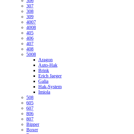
306
307
308
309
4007
4008
405
406
407
408
5008
Aragon
Auto-Hak
Brink
Erich Jaeger
Galia
Hak-System
Imiola
508
605
607
806
807
Bipper
Boxer