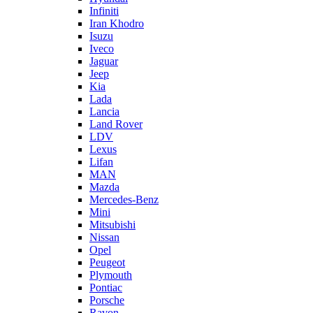
Infiniti
Iran Khodro
Isuzu
Iveco
Jaguar
Jeep
Kia
Lada
Lancia
Land Rover
LDV
Lexus
Lifan
MAN
Mazda
Mercedes-Benz
Mini
Mitsubishi
Nissan
Opel
Peugeot
Plymouth
Pontiac
Porsche
Ravon