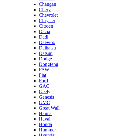
Changan
Chery
Chevrolet
Chrysler
Citroen
Dacia
Dadi
Daewoo
Daihatsu
Datsun
Dodge
Dongfeng
FAW
Fiat
Ford
GAC
Geely
Genesis
GMC
Great Wall
Haima
Haval
Honda
Hummer
Hyundai