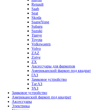
Renault
Saab
Seat
Skoda
SsangYong
Subaru
Suzuki
Tianye
Toyota
Volkswagen
Volvo
ZAZ
Zotye
ZX
Аксессуары для фаркопов
Американский фаркоп под квадрат
ГАЗ
Замковое устройство
ТагАЗ
УАЗ
Замковое устройство
Американский фаркоп под квадрат
Аксессуары
Электрика